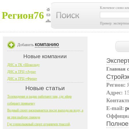
Ключевое слово ил
Регион76
Пример: экспертиза
компанию
Добавить
Новые компании
Экспер
ДНС в ТК «Шоколад»
Главная 
ДНС в ТРЦ «Аура»
Стройэ
ДНС в ТРЦ «Фреш»
Регион:
Новые статьи
Адрес:
15
Телевидение и радио работают там, где эфир
Контакт
собирает привычку
E-mail:
p
Водный спорт раскрывается после выхода на воду, а
Оффициа
не при выборе снаряда
Полное
Где горнолыжный спорт ограничен трассой,