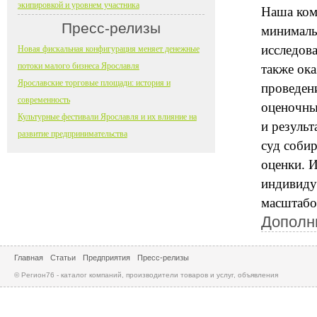
экипировкой и уровнем участника
Наша ком
Пресс-релизы
минималь
исследова
Новая фискальная конфигурация меняет денежные
потоки малого бизнеса Ярославля
также ок
Ярославские торговые площади: история и
проведен
современность
оценочны
Культурные фестивали Ярославля и их влияние на
и резуль
развитие предпринимательства
суд собир
оценки. 
индивиду
масштабо
Дополн
Главная
Статьи
Предприятия
Пресс-релизы
© Регион76 - каталог компаний, производители товаров и услуг, объявления