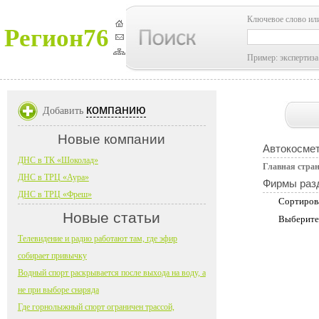
Ключевое слово ил
Регион76
Пример: экспертиза
компанию
Добавить
Новые компании
Автокосмет
ДНС в ТК «Шоколад»
Главная стра
ДНС в ТРЦ «Аура»
Фирмы раз
ДНС в ТРЦ «Фреш»
Сортиров
Новые статьи
Выберите
Телевидение и радио работают там, где эфир
собирает привычку
Водный спорт раскрывается после выхода на воду, а
не при выборе снаряда
Где горнолыжный спорт ограничен трассой,