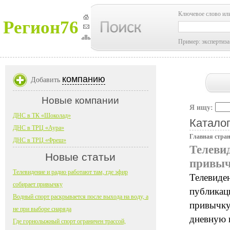
Ключевое слово ил
Регион76
Пример: экспертиза
компанию
Добавить
Новые компании
Я ищу:
ДНС в ТК «Шоколад»
Каталог
ДНС в ТРЦ «Аура»
Главная стра
ДНС в ТРЦ «Фреш»
Телевид
Новые статьи
привы
Телевидение и радио работают там, где эфир
Телевиде
собирает привычку
публикаци
Водный спорт раскрывается после выхода на воду, а
привычку
не при выборе снаряда
дневную 
Где горнолыжный спорт ограничен трассой,