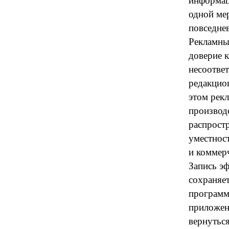
информац
одной мер
повседне
Рекламны
доверие к
несоотве
редакцио
этом рекл
производс
распростр
уместнос
и коммер
Запись э
сохраняет
программ
приложен
вернуться