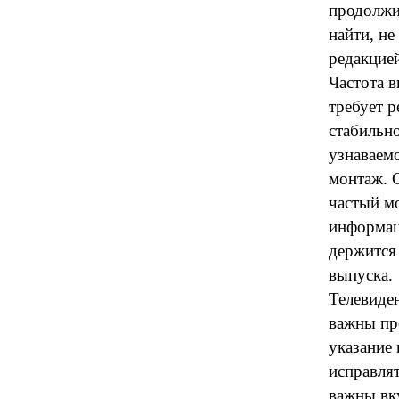
продолжи
найти, не
редакцией
Частота 
требует 
стабильн
узнаваемо
монтаж. 
частый мо
информац
держится 
выпуска.
Телевиде
важны пр
указание
исправля
важны вку