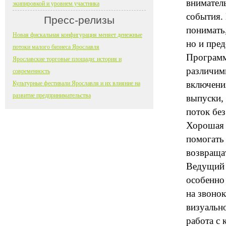
внимател
экипировкой и уровнем участника
события. 
Пресс-релизы
понимать,
Новая фискальная конфигурация меняет денежные
но и пред
потоки малого бизнеса Ярославля
Программ
Ярославские торговые площади: история и
различим
современность
включени
Культурные фестивали Ярославля и их влияние на
развитие предпринимательства
выпуски,
поток бе
Хорошая 
помогать 
возвраща
Ведущий 
особенно 
на звонок
визуально
работа с 