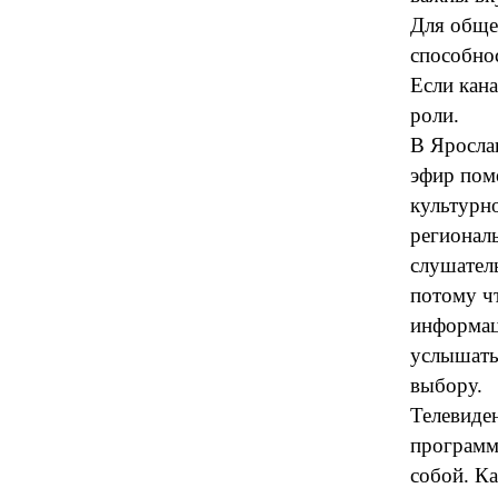
Для обще
способнос
Если кана
роли.
В Ярослав
эфир пом
культурно
региональ
слушатель
потому ч
информац
услышать
выбору.
Телевиден
программ
собой. К