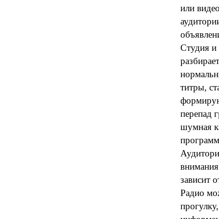
или видео
аудитори
объявлен
Студия и 
разбирает
нормальны
титры, ст
формирую
перепад г
шумная к
программе
Аудитори
внимания
зависит о
Радио мо
прогулку