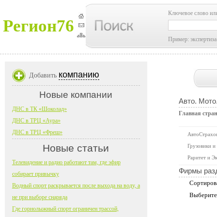
Ключевое слово ил
Регион76
Пример: экспертиза
компанию
Добавить
Новые компании
Авто. Мото
ДНС в ТК «Шоколад»
Главная стра
ДНС в ТРЦ «Аура»
ДНС в ТРЦ «Фреш»
АвтоСтрахо
Новые статьи
Грузовики и
Раритет и Э
Телевидение и радио работают там, где эфир
Фирмы раз
собирает привычку
Сортиров
Водный спорт раскрывается после выхода на воду, а
Выберите
не при выборе снаряда
Где горнолыжный спорт ограничен трассой,