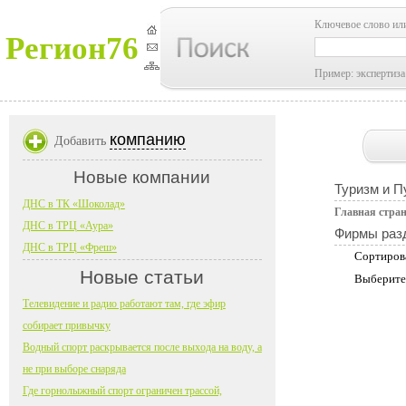
Ключевое слово ил
Регион76
Пример: экспертиза
компанию
Добавить
Новые компании
Туризм и П
ДНС в ТК «Шоколад»
Главная стра
ДНС в ТРЦ «Аура»
Фирмы раз
ДНС в ТРЦ «Фреш»
Сортиров
Новые статьи
Выберите
Телевидение и радио работают там, где эфир
собирает привычку
Водный спорт раскрывается после выхода на воду, а
не при выборе снаряда
Где горнолыжный спорт ограничен трассой,