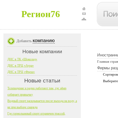
Регион76
компанию
Добавить
Новые компании
Иностранн
ДНС в ТК «Шоколад»
Главная стра
ДНС в ТРЦ «Аура»
Фирмы раз
ДНС в ТРЦ «Фреш»
Сортиров
Новые статьи
Выберите
Телевидение и радио работают там, где эфир
собирает привычку
Водный спорт раскрывается после выхода на воду, а
не при выборе снаряда
Где горнолыжный спорт ограничен трассой,