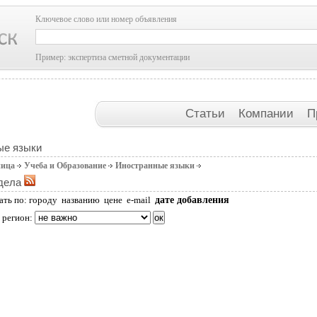
Ключевое слово или номер объявления
Пример: экспертиза сметной документации
Статьи
Компании
П
ые языки
ница
Учеба и Образование
Иностранные языки
дела
дате добавления
ать по:
городу
названию
цене
e-mail
 регион: