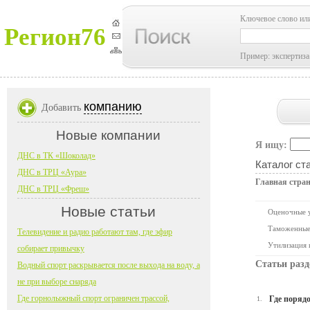
Ключевое слово ил
Регион76
Пример: экспертиза
компанию
Добавить
Новые компании
Я ищу:
ДНС в ТК «Шоколад»
Каталог ст
ДНС в ТРЦ «Аура»
Главная стра
ДНС в ТРЦ «Фреш»
Новые статьи
Оценочные 
Таможенные
Телевидение и радио работают там, где эфир
Утилизация
собирает привычку
Статьи разд
Водный спорт раскрывается после выхода на воду, а
не при выборе снаряда
Где горнолыжный спорт ограничен трассой,
Где поряд
1.