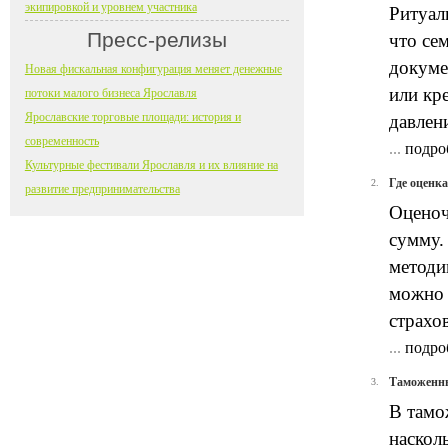
экипировкой и уровнем участника
Ритуал
Пресс-релизы
что се
докуме
Новая фискальная конфигурация меняет денежные
или кр
потоки малого бизнеса Ярославля
Ярославские торговые площади: история и
давлен
современность
...
подро
Культурные фестивали Ярославля и их влияние на
Где оценка
2.
развитие предпринимательства
Оценоч
сумму.
методи
можно 
страхо
...
подро
Таможенные
3.
В тамо
наскол