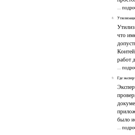
...
подро
Утилизаци
8.
Утилиз
что им
допуст
Контей
работ 
...
подро
Где экспе
9.
Экспер
провер
докуме
прилож
было и
...
подро