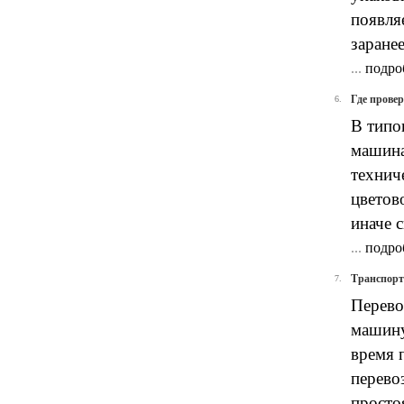
появля
заранее
...
подро
Где прове
6.
В типо
машина
технич
цветов
иначе с
...
подро
Транспорт
7.
Перево
машину
время 
перево
просто