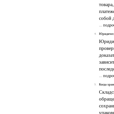
товара
платеж
собой 
...
подро
Юридическ
4.
Юридич
провер
доказат
зависи
послед
...
подро
Когда хран
5.
Складс
обраще
сохран
упаков