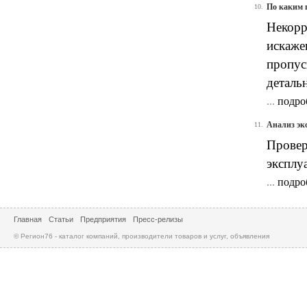
По каким 
10.
Некорр
искаже
пропус
деталь
...
подро
Анализ эк
11.
Провер
эксплу
...
подро
Главная
Статьи
Предприятия
Пресс-релизы
© Регион76 - каталог компаний, производители товаров и услуг, объявления