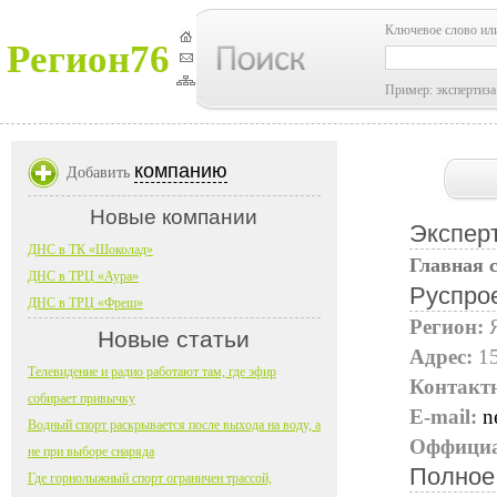
Ключевое слово ил
Регион76
Пример: экспертиза
компанию
Добавить
Новые компании
Экспер
ДНС в ТК «Шоколад»
Главная 
ДНС в ТРЦ «Аура»
Руспро
ДНС в ТРЦ «Фреш»
Регион:
Новые статьи
Адрес:
15
Телевидение и радио работают там, где эфир
Контакт
собирает привычку
E-mail:
n
Водный спорт раскрывается после выхода на воду, а
Оффициа
не при выборе снаряда
Полное
Где горнолыжный спорт ограничен трассой,