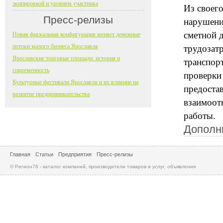
экипировкой и уровнем участника
Из своег
Пресс-релизы
нарушени
сметной 
Новая фискальная конфигурация меняет денежные
потоки малого бизнеса Ярославля
трудозатр
Ярославские торговые площади: история и
транспор
современность
проверки
Культурные фестивали Ярославля и их влияние на
предоста
развитие предпринимательства
взаимоот
работы.
Дополн
Главная
Статьи
Предприятия
Пресс-релизы
© Регион76 - каталог компаний, производители товаров и услуг, объявления